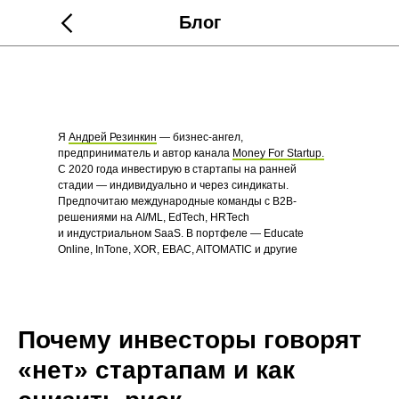
Блог
Я
Андрей Резинкин
— бизнес-ангел,
предприниматель и автор канала
Money For Startup.
С 2020 года инвестирую в стартапы на ранней
стадии — индивидуально и через синдикаты.
Предпочитаю международные команды с B2B-
решениями на AI/ML, EdTech, HRTech
и индустриальном SaaS. В портфеле — Educate
Online, InTone, XOR, EBAC, AITOMATIC и другие
стартапы.
Почему инвесторы говорят
«нет» стартапам и как