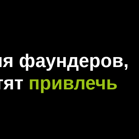
я фаундеров,
тят
привлечь