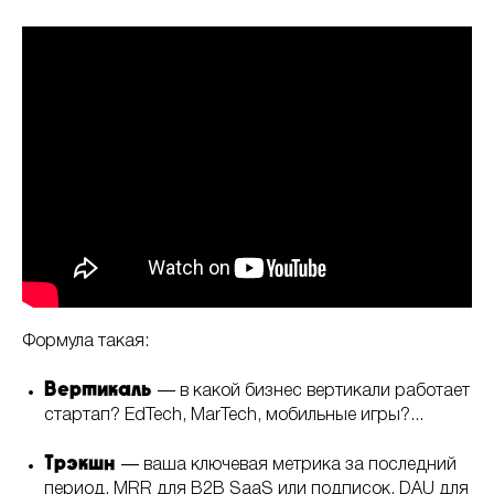
Формула такая:
Вертикаль
― в какой бизнес вертикали работает
стартап? EdTech, MarTech, мобильные игры?...
Трэкшн
― ваша ключевая метрика за последний
период. MRR для B2B SaaS или подписок, DAU для