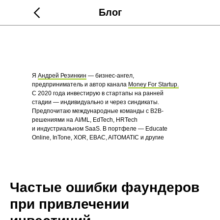
Блог
Я
Андрей Резинкин
— бизнес-ангел,
предприниматель и автор канала
Money For Startup.
С 2020 года инвестирую в стартапы на ранней
стадии — индивидуально и через синдикаты.
Предпочитаю международные команды с B2B-
решениями на AI/ML, EdTech, HRTech
и индустриальном SaaS. В портфеле — Educate
Online, InTone, XOR, EBAC, AITOMATIC и другие
стартапы.
Частые ошибки фаундеров
при привлечении