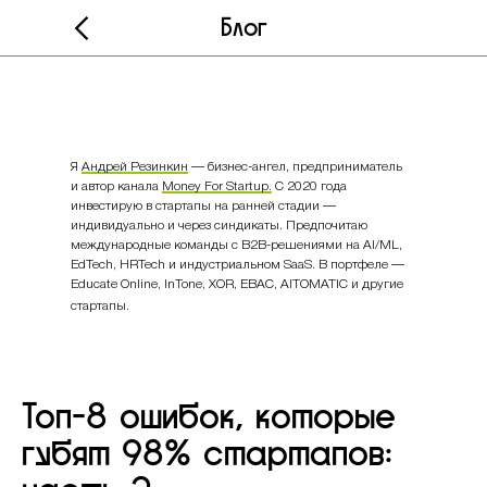
Блог
Я
Андрей Резинкин
— бизнес-ангел, предприниматель
и автор канала
Money For Startup.
С 2020 года
инвестирую в стартапы на ранней стадии —
индивидуально и через синдикаты. Предпочитаю
международные команды с B2B-решениями на AI/ML,
EdTech, HRTech и индустриальном SaaS. В портфеле —
Educate Online, InTone, XOR, EBAC, AITOMATIC и другие
стартапы.
Топ-8 ошибок, которые
губят 98% стартапов: