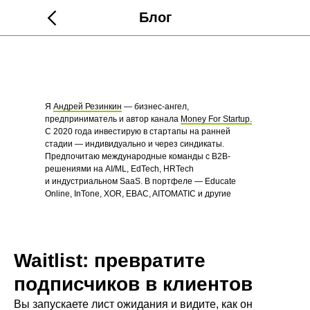
Блог
Я
Андрей Резинкин
— бизнес-ангел,
предприниматель и автор канала
Money For Startup.
С 2020 года инвестирую в стартапы на ранней
стадии — индивидуально и через синдикаты.
Предпочитаю международные команды с B2B-
решениями на AI/ML, EdTech, HRTech
и индустриальном SaaS. В портфеле — Educate
Online, InTone, XOR, EBAC, AITOMATIC и другие
стартапы.
Waitlist: превратите
подписчиков в клиентов
Вы запускаете лист ожидания и видите, как он