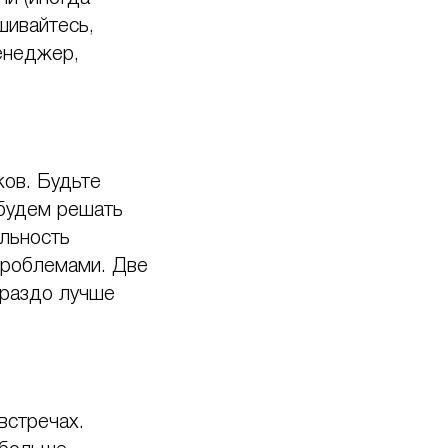
шивайтесь,
енеджер,
ков. Будьте
к будем решать
яльность
проблемами. Две
ораздо лучше
встречах.