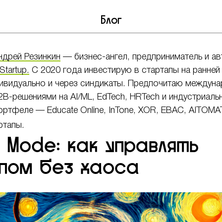
Блог
ндрей Резинкин
— бизнес-ангел, предприниматель и а
Startup.
С 2020 года инвестирую в стартапы на ранней
ивидуально и через синдикаты. Предпочитаю междун
2B-решениями на AI/ML, EdTech, HRTech и индустриаль
ортфеле — Educate Online, InTone, XOR, EBAC, AITOMA
ртапы.
 Mode: как управлять
пом без хаоса