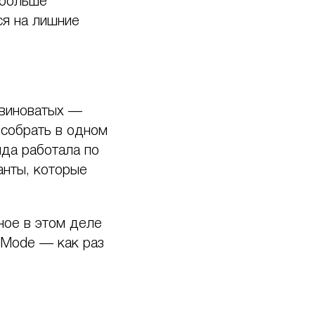
 больше
ся на лишние
ь виноватых —
 собрать в одном
нда работала по
анты, которые
вное в этом деле
 Mode — как раз