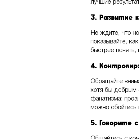
лучшие результа
3. Развитие 
Не ждите, что но
показывайте, ка
быстрее понять,
4. Контролир
Обращайте внима
хотя бы добрым 
фанатизма: проа
можно обойтись 
5. Говорите 
Общайтесь с ком