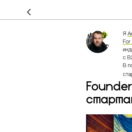
Я
А
For 
инд
с B
В п
ста
Founder
старта