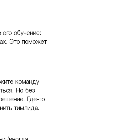
 его обучение:
тах. Это поможет
ржите команду
ться. Но без
решение. Где-то
нить тимлида.
чи (иногда