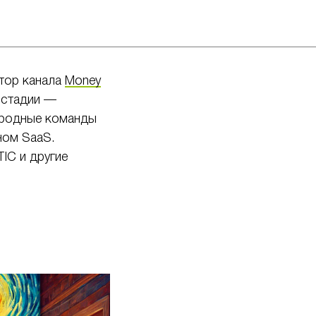
втор канала
Money
 стадии —
ародные команды
ном SaaS.
TIC и другие