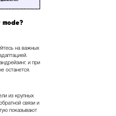
r mode?
уйтесь на важных
 адаптацией.
ндрейзинг, и при
е останется.
ели из крупных
обратной связи и
стую показывают