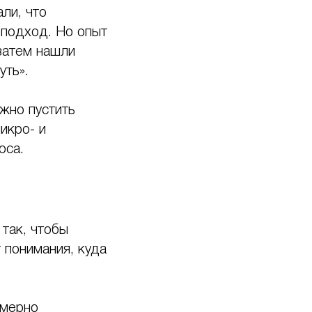
ли, что
 подход. Но опыт
 затем нашли
уть».
ужно пустить
икро- и
оса.
так, чтобы
 понимания, куда
имерно