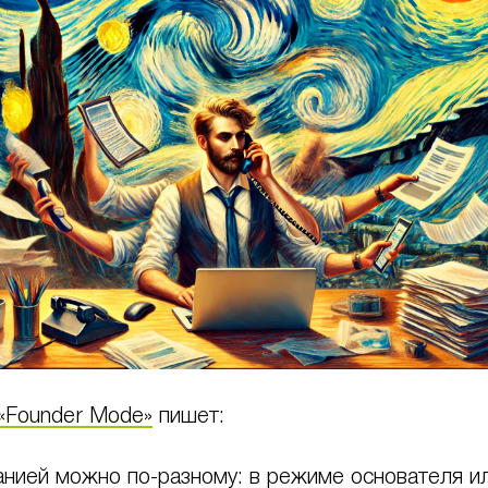
«Founder Mode»
пишет:
анией можно по-разному: в режиме основателя и