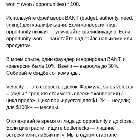
won = (won / opportunities) * 100.
Используйте фреймворк BANT (budget, authority, need,
timing) для квалификации. Если конверсия лид-
opportunity низкая — улучшайте квалификацию. Если
opportunity-won — работайте над сэйлс-навыками или
продуктом.
В моем опыте, один фаундер игнорировал BANT, и
конверсия была 10%. Ввели — выросла до 30%.
Собирайте фидбек от команды.
Velocity — это скорость сделок. Формула: sales velocity
= (лиды * средняя стоимость сделки * конверсия) /
цикл продаж. Цикл варьируется: для $1-2k — недели;
для $100k+ — месяцы.
Отслеживайте время от лида до opportunity и до close.
Если цикл растет, ищите bottlenecks — лишние
встречи или слабый питч. Мы в одном стартапе