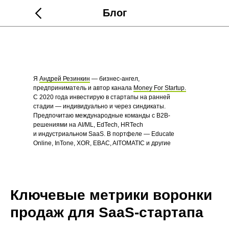
Блог
Я
Андрей Резинкин
— бизнес-ангел,
предприниматель и автор канала
Money For Startup.
С 2020 года инвестирую в стартапы на ранней
стадии — индивидуально и через синдикаты.
Предпочитаю международные команды с B2B-
решениями на AI/ML, EdTech, HRTech
и индустриальном SaaS. В портфеле — Educate
Online, InTone, XOR, EBAC, AITOMATIC и другие
стартапы.
Ключевые метрики воронки
продаж для SaaS-стартапа