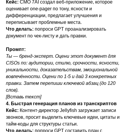
Кейс:
CMO 7AI создал веб-приложение, которое
оценивает one-pager по тону, ясности и
дифференциации, предлагает улучшения и
переписывает проблемные места.
Что делать:
попроси GPT проанализировать
документ по чек-листу и дать правки.
Промпт:
Ты — бренд-эксперт. Оцени этот документ для
CISOs по: аудитории, стилю, срочности, ясности,
уникальности, доказательствам, эмоциональной
вовлечённости. Оцени по 1-5 и дай 3 конкретных
правки. Затем перепиши ключевой абзац (до 120
слов).
[Вставь текст]
4. Быстрая генерация планов из транскриптов
Кейс:
Контент-директор Jellyfish загружает записи
звонков, просит выделить ключевые идеи, цитаты и
тайм-коды для структуры статьи.
Что делать:
попроси GPT составить план с