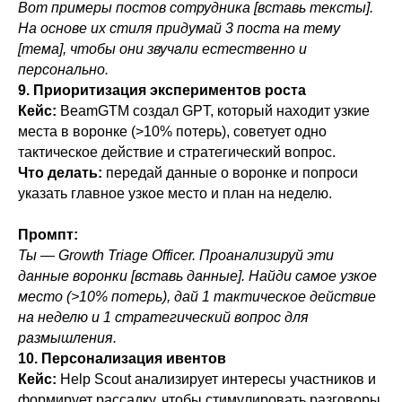
Вот примеры постов сотрудника [вставь тексты].
На основе их стиля придумай 3 поста на тему
[тема], чтобы они звучали естественно и
персонально.
9. Приоритизация экспериментов роста
Кейс:
BeamGTM создал GPT, который находит узкие
места в воронке (>10% потерь), советует одно
тактическое действие и стратегический вопрос.
Что делать:
передай данные о воронке и попроси
указать главное узкое место и план на неделю.
Промпт:
Ты — Growth Triage Officer. Проанализируй эти
данные воронки [вставь данные]. Найди самое узкое
место (>10% потерь), дай 1 тактическое действие
на неделю и 1 стратегический вопрос для
размышления.
10. Персонализация ивентов
Кейс:
Help Scout анализирует интересы участников и
формирует рассадку, чтобы стимулировать разговоры