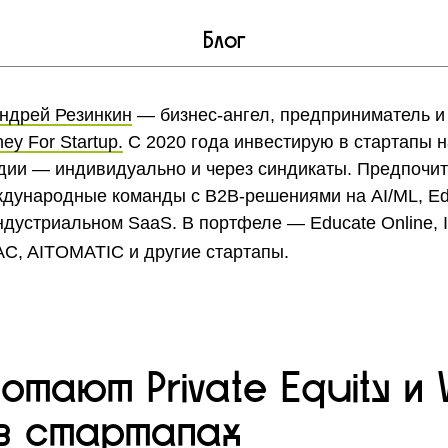
Блог
ндрей Резинкин
— бизнес-ангел, предприниматель и
ey For Startup.
С 2020 года инвестирую в стартапы н
дии — индивидуально и через синдикаты. Предпочи
дународные команды с B2B-решениями на AI/ML, Ed
ндустриальном SaaS. В портфеле — Educate Online, 
C, AITOMATIC и другие стартапы.
отают Private Equity и 
 в стартапах