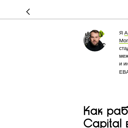
Я
А
Mon
ста
меж
и и
EBA
Как раб
Capital