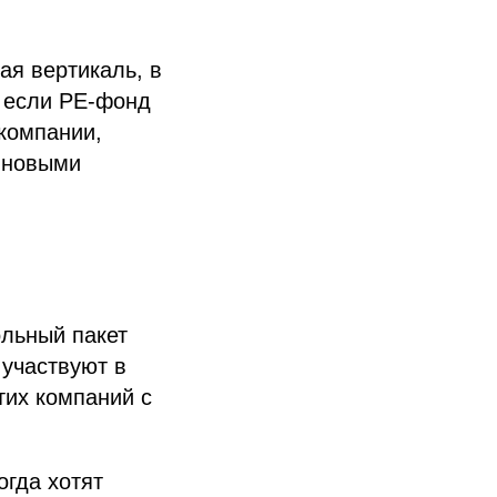
ая вертикаль, в
, если PE-фонд
 компании,
 новыми
ольный пакет
 участвуют в
тих компаний с
гда хотят