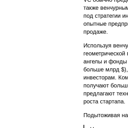
также венчурны
под стратегии и
опытные предпр
продаже.
Используя венчу
геометрической 
ангелы и фонды
больше млрд $),
инвесторам. Ко
получают больше
предлагают техн
роста стартапа.
Подытоживая нап