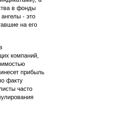
ства в фонды
 ангелы - это
тавшие на его
в
щих компаний,
тоимостью
ринесет прибыль
по факту
листы часто
мулирования