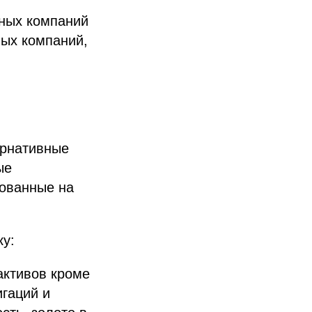
тных компаний
лых компаний,
ернативные
ые
ованные на
ку:
активов кроме
игаций и