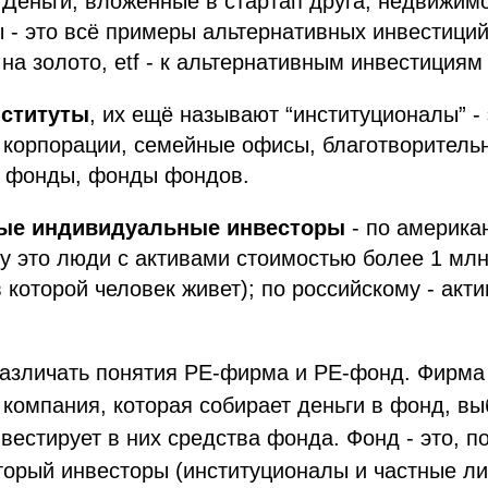
 Деньги, вложенные в стартап друга, недвижимо
ы - это всё примеры альтернативных инвестиций
а золото, etf - к альтернативным инвестициям 
ституты
, их ещё называют “институционалы” -
 корпорации, семейные офисы, благотворитель
е фонды, фонды фондов.
ые индивидуальные инвесторы
- по америка
у это люди с активами стоимостью более 1 млн
 которой человек живет); по российскому - акт
различать понятия PE-фирма и PE-фонд. Фирма 
компания, которая собирает деньги в фонд, в
вестирует в них средства фонда. Фонд - это, п
торый инвесторы (институционалы и частные л