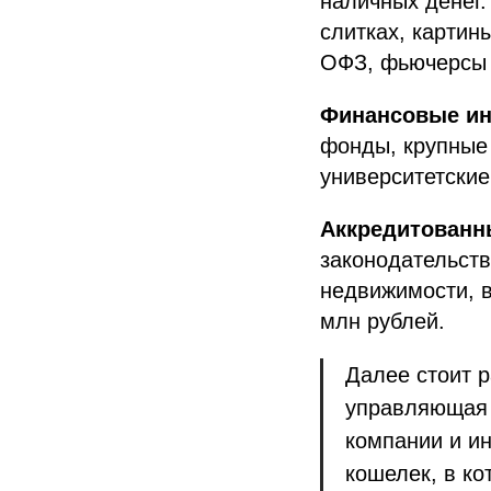
наличных денег.
слитках, картин
ОФЗ, фьючерсы н
Финансовые ин
фонды, крупные
университетски
Аккредитованн
законодательств
недвижимости, в
млн рублей.
Далее стоит 
управляющая 
компании и ин
кошелек, в ко