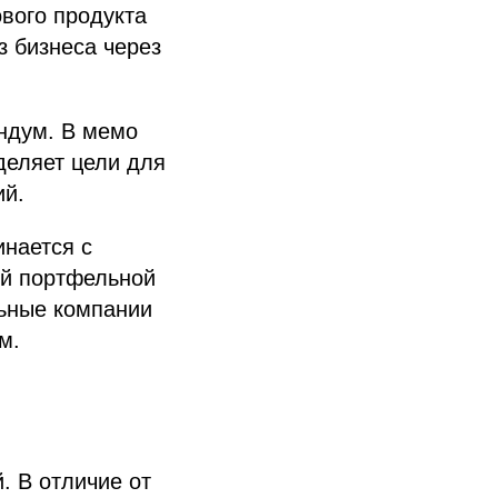
вого продукта
з бизнеса через
ндум. В мемо
деляет цели для
ий.
инается с
ей портфельной
льные компании
м.
. В отличие от