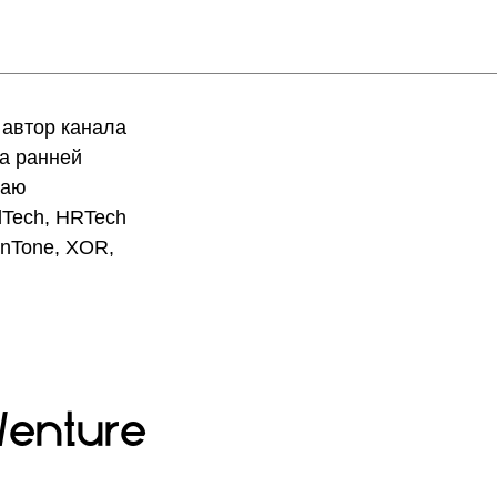
 автор канала
а ранней
таю
Tech, HRTech
InTone, XOR,
Venture