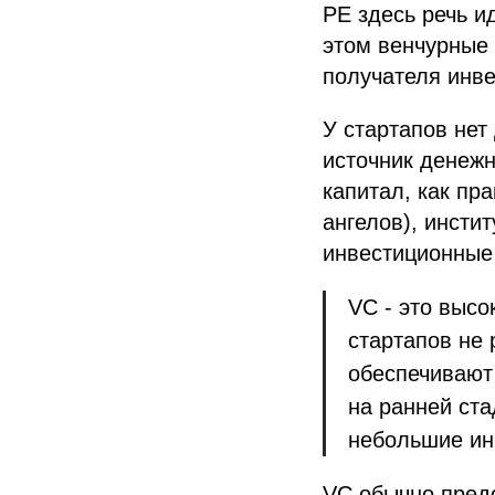
РЕ здесь речь и
этом венчурные 
получателя инве
У стартапов нет
источник денежн
капитал, как пр
ангелов), инсти
инвестиционные 
VC - это высо
стартапов не 
обеспечивают
на ранней ст
небольшие ин
VC обычно предо