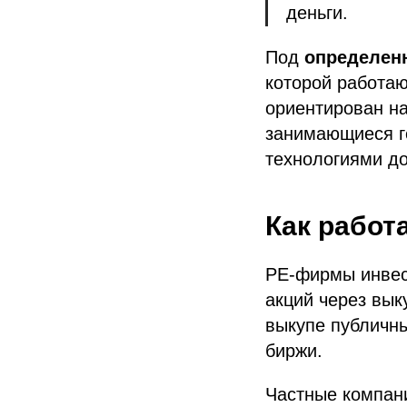
деньги.
Под
определен
которой работа
ориентирован на
занимающиеся г
технологиями до
Как работа
PE-фирмы инвес
акций через вык
выкупе публичны
биржи.
Частные компан