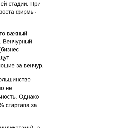
ей стадии. При
 роста фирмы-
это важный
. Венчурный
(бизнес-
ищут
ющие за венчур.
большинство
но не
ьность. Однако
% стартапа за
индикатами), а