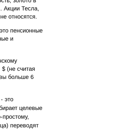
сть, золото в
. Акции Тесла,
не относятся.
 это пенсионные
ные и
нскому
 $ (не считая
ивы больше 6
- это
ыбирает целевые
о-простому,
ица) переводят