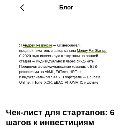
Блог
Я
Андрей Резинкин
— бизнес-ангел,
предприниматель и автор канала
Money For Startup.
С 2020 года инвестирую в стартапы на ранней
стадии — индивидуально и через синдикаты.
Предпочитаю международные команды с B2B-
решениями на AI/ML, EdTech, HRTech
и индустриальном SaaS. В портфеле — Educate
Online, InTone, XOR, EBAC, AITOMATIC и другие
стартапы.
Чек-лист для стартапов: 6
шагов к инвестициям